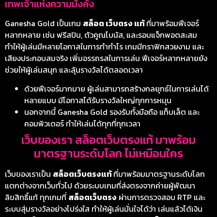
เทพเจ้าแห่งความมั่งคั่ง
Ganesha Gold เป็นเกม
สล็อต เว็บตรง แท้
ที่มาพร้อมฟีเจอร์
หลากหลาย เช่น ฟรีสปิน, ตัวคูณโบนัส, และรอบแจ็กพอตสะสม
ทำให้ผู้เล่นมีหลายโอกาสในการทำกำไร เกมมีกราฟิกสวยงาม และ
เสียงประกอบสมจริง เพิ่มอรรถรสในการเล่น ฟีเจอร์หลากหลายยัง
ช่วยให้ผู้เล่นสนุก และลุ้นรางวัลได้ตลอดเวลา
ด้วยฟีเจอร์มากมาย ผู้เล่นสามารถสร้างกลยุทธ์ในการเล่นได้
หลายแบบ มีโอกาสได้รับรางวัลใหญ่ทุกการหมุน
นอกจากนี้ Ganesha Gold รองรับทั้งมือถือ แท็บเล็ต และ
คอมพิวเตอร์ ทำให้เล่นได้ทุกที่ทุกเวลา
เว็บของเรา สล็อตเว็บตรงแท้ มาพร้อม
มาตรฐานระดับโลก ไม่เหมือนใคร
เว็บของเราเป็น
สล็อตเว็บตรงแท้
ที่มาพร้อมมาตรฐานระดับโลก
แตกต่างจากเว็บทั่วไป ด้วยระบบเกมที่ส่งตรงจากค่ายผู้พัฒนา
ลิขสิทธิ์แท้ ทุกเกมที่
สล็อตเว็บตรง
ผ่านการตรวจสอบ RTP และ
ระบบสุ่มรางวัลอย่างโปร่งใส ทำให้ผู้เล่นมั่นใจได้ว่า เล่นแล้วได้เงิน