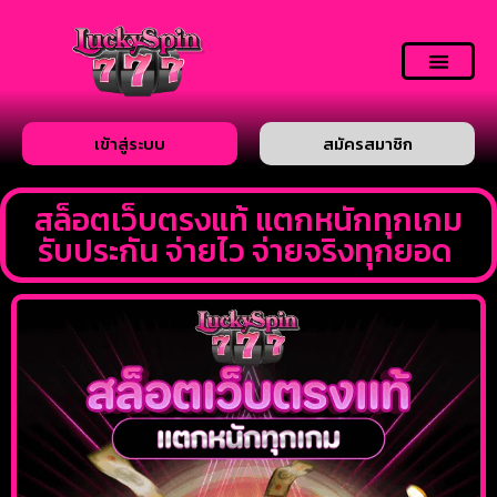
เข้าสู่ระบบ
สมัครสมาชิก
สล็อตเว็บตรงแท้ แตกหนักทุกเกม
รับประกัน จ่ายไว จ่ายจริงทุกยอด