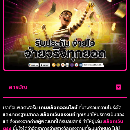
สารบัญ
เราคือแพลตฟอร์ม
เกมสล็อตออนไลน์
ที่มาพร้อมความโปร่งใส
และมาตรฐานสากล
สล็อตเว็บตรงแท้
ทุกเกมที่ให้บริการเป็นของ
แท้ ส่งตรงจากค่ายผู้พัฒนาที่ได้รับลิขสิทธิ์ ทำให้ผู้เล่น
สล็อตเว็บ
ตรง
มั่นใจได้ว่าอัตราการจ่ายรางวัลตรงตามที่ระบบกำหนด ไม่มี